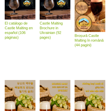
El catálogo de
Castle Malting
Castle Malting en
Brochure in
español (106
Ukrainian (92
Broșură Castle
páginas)
pages)
Malting în română
(44 pagini)