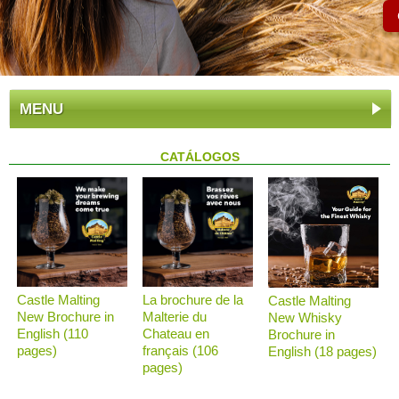
MENU
CATÁLOGOS
Castle Malting
La brochure de la
Castle Malting
New Brochure in
Malterie du
New Whisky
English (110
Chateau en
Brochure in
pages)
français (106
English (18 pages)
pages)