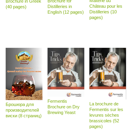
Malterie du
Brochure for
Brochure in Greek
Château pour les
Distilleries in
(40 pages)
Distilleries (10
English (12 pages)
pages)
Fermentis
La brochure de
Брошюра для
Brochure on Dry
Fermentis sur les
производителей
Brewing Yeast
levures sèches
виски (8 страниц)
brassicoles (52
pages)