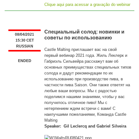
Clique aqui para acessar a gravação do webinar
Специальный солод: новинки и
08/04/2021
советы по использованию
15:30 CET
RUSSIAN
Castle Malting приглашает вас на свой
первый вебинар 2021 года. Жиль Леклерк и
ENDED
Габриэль Сильвейра расскажут вам об
основных преимуществах специальных типов
солода и дадут рекомендации по их
использованию при производстве пива, в
частности пива Saison. Они также ответят на
любые ваши вопросы. Мы с радостью
поделимся нашими знаниями, чтобы у вас
получилось отличное пиво! Мы с
нетерпением ждем встречи с вами! С
наилучшими пожеланиями, Команда Castle
Malting
Speaker: Gil Leclercq and Gabriel Silveira