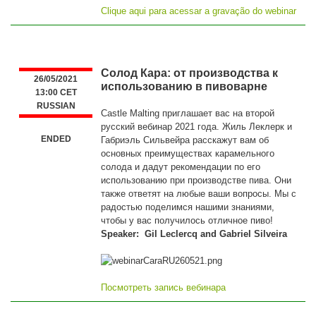
Clique aqui para acessar a gravação do webinar
Солод Кара: от производства к
26/05/2021
использованию в пивоварне
13:00 CET
RUSSIAN
Castle Malting приглашает вас на второй
русский вебинар 2021 года. Жиль Леклерк и
ENDED
Габриэль Сильвейра расскажут вам об
основных преимуществах карамельного
солода и дадут рекомендации по его
использованию при производстве пива. Они
также ответят на любые ваши вопросы. Мы с
радостью поделимся нашими знаниями,
чтобы у вас получилось отличное пиво!
Speaker: Gil Leclercq and Gabriel Silveira
Посмотреть запись вебинара