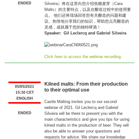
ENDED
Silveira）将在这里向您介绍焦糖麦芽（Cara
Malts）的主要特点，以及在酿造过程中的使用要
点。 他们还将现场回答您有关酿造的问题和建
议。热情地分享我们的知识，帮助您点亮酿造的
灵感，成就属于您的独特啤酒！
Speaker: Gil Leclercq and Gabriel Silveira
Click here to access the webinar recording
Kilned malts: From their production
05/05/2021
to their optimal use
15:30 CET
ENGLISH
Castle Malting invites you to our second
webinar of 2021. Gil Leclercq and Gabriel
ENDED
Silveira will be there to present you with the
main characteristics and give you tips for using
kilned malts in the production of beer. They will
also be able to answer your questions and
requests for advice. We share our knowledge