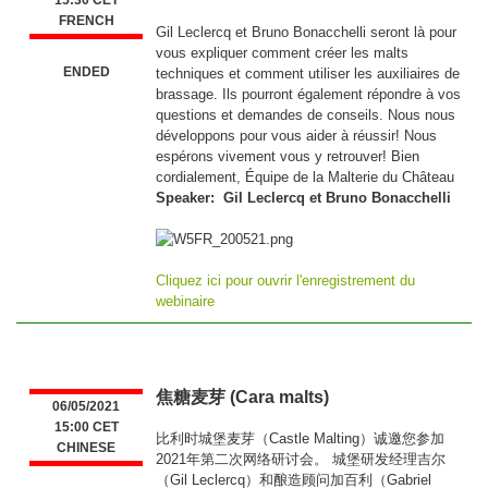
15:30 CET
FRENCH
Gil Leclercq et Bruno Bonacchelli seront là pour
vous expliquer comment créer les malts
ENDED
techniques et comment utiliser les auxiliaires de
brassage. Ils pourront également répondre à vos
questions et demandes de conseils. Nous nous
développons pour vous aider à réussir! Nous
espérons vivement vous y retrouver! Bien
cordialement, Équipe de la Malterie du Château
Speaker: Gil Leclercq et Bruno Bonacchelli
Cliquez ici pour ouvrir l'enregistrement du
webinaire
焦糖麦芽 (Cara malts)
06/05/2021
15:00 CET
比利时城堡麦芽（Castle Malting）诚邀您参加
CHINESE
2021年第二次网络研讨会。 城堡研发经理吉尔
（Gil Leclercq）和酿造顾问加百利（Gabriel