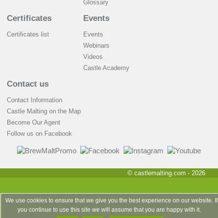
Glossary
Certificates
Events
Certificates list
Events
Webinars
Videos
Castle Academy
Contact us
Contact Information
Castle Malting on the Map
Become Our Agent
Follow us on Facebook
© castlemalting.com -
2026
We use cookies to ensure that we give you the best experience on our website. If
you continue to use this site we will assume that you are happy with it.