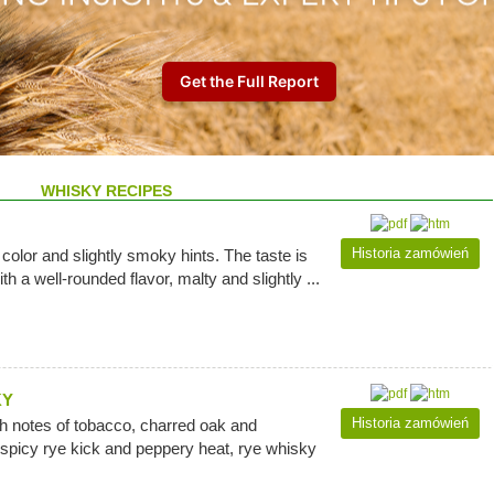
WHISKY RECIPES
Historia zamówień
olor and slightly smoky hints. The taste is
h a well-rounded flavor, malty and slightly ...
KY
Historia zamówień
ch notes of tobacco, charred oak and
 spicy rye kick and peppery heat, rye whisky