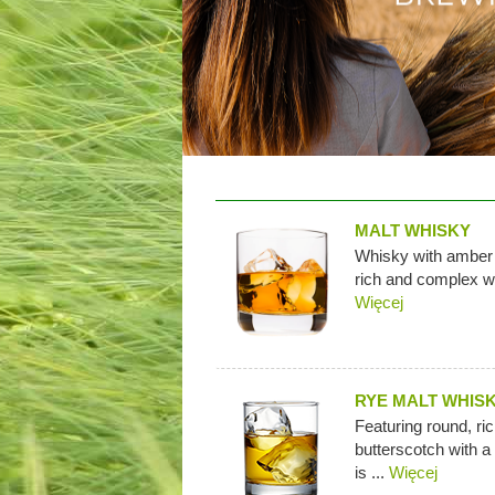
MALT WHISKY
Whisky with amber c
rich and complex wit
Więcej
RYE MALT WHIS
Featuring round, ri
butterscotch with a
is ...
Więcej