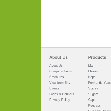
About Us
Products
About Us
Malt
Company News
Flakes
Brochures
Hops
View from Sky
Fermentis Yeas
Events
Spices
Logos & Banners
Sugars
Privacy Policy
Caps
Kegcaps