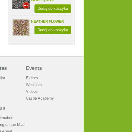
Dodaj do koszyka
HEATHER FLOWER
Dodaj do koszyka
tes
Events
list
Events
Webinars
Videos
Castle Academy
us
ormation
ing on the Map
 Agent