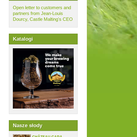
Open letter to customers and
partners from Jean-Louis
Dourcy, Castle Malting's CEO
Katalogi
Nasze słody